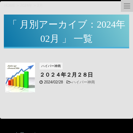
HOME
>
2024年
>
2月
「 月別アーカイブ：2024年
02月 」 一覧
ハイパー神商
２０２４年２月２８日
2024/02/28
-
ハイパー神商