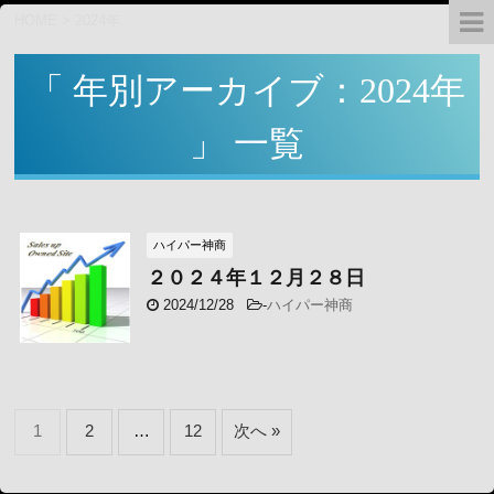
HOME
>
2024年
「 年別アーカイブ：2024年
」 一覧
ハイパー神商
２０２４年１２月２８日
2024/12/28
-
ハイパー神商
1
2
…
12
次へ »