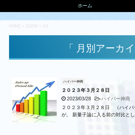
ホーム
HOME
>
2023年
>
3月
「 月別アーカイブ
ハイパー神商
２０２３年３月２８日
2023/03/28
-
ハイパー神商
２０２３年３月２８日 （ハイパ
が。 新量子論に入る前の対比とし