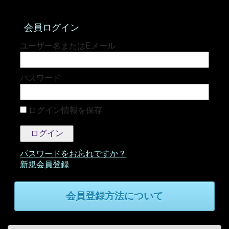
会員ログイン
パスワード
ログイン情報を保存
パスワードをお忘れですか？
会員登録方法について