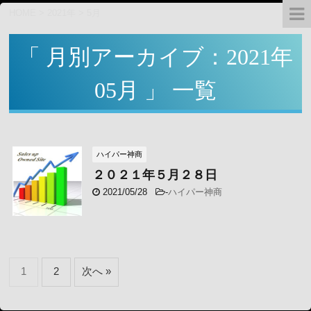
HOME
>
2021年
>
5月
「 月別アーカイブ：2021年
05月 」 一覧
ハイパー神商
２０２１年５月２８日
2021/05/28
-
ハイパー神商
1
2
次へ »