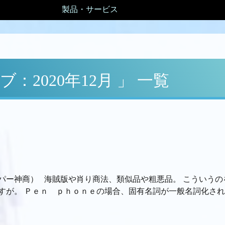
製品・サービス
：2020年12月 」 一覧
パー神商） 海賊版や肖り商法、類似品や粗悪品。 こういうの
が。 Ｐｅｎ ｐｈｏｎｅの場合、固有名詞が一般名詞化される 