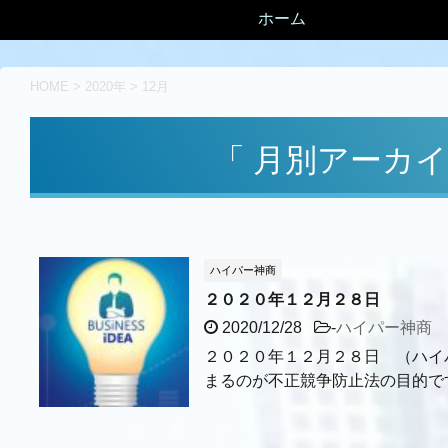
ホーム
HOME
>
2020年
>
12月
「 月別アーカイブ
ハイパー神商
２０２０年１２月２８日
2020/12/28
-
ハイパー神商
２０２０年１２月２８日 （ハイ
まるのが不正競争防止法の目的です