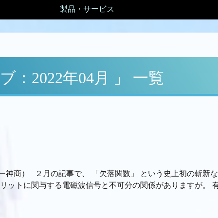
製品・サービス
：2022年04月 」 一覧
ー神商） ２月の記事で、 「欠落関数」 という史上初の斬新
リットに関与する電磁波信号と不可分の関係がありますが。 有 .