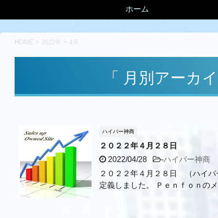
ホーム
HOME
>
2022年
>
4月
「 月別アーカイブ
ハイパー神商
２０２２年４月２８日
2022/04/28
-
ハイパー神商
２０２２年４月２８日 （ハイパ
定義しました。 Ｐｅｎｆｏｎのメ